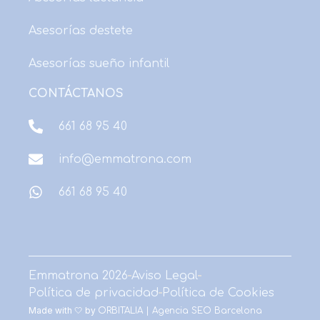
o
t
g
r
b
d
Asesorías destete
o
t
r
e
e
i
k
e
a
s
n
Asesorías sueño infantil
r
m
t
CONTÁCTANOS
661 68 95 40
info@emmatrona.com
661 68 95 40
Emmatrona 2026
Aviso Legal
Política de privacidad
Política de Cookies
Made with 🤍 by
ORBITALIA | Agencia SEO Barcelona