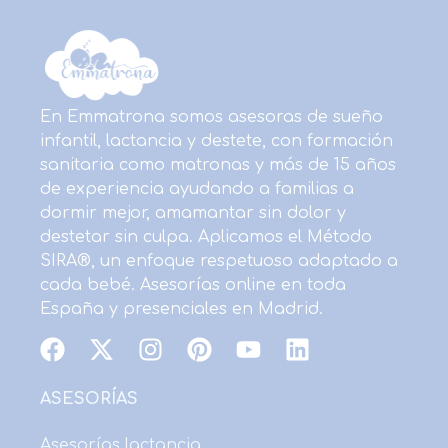
En Emmatrona somos asesoras de sueño
infantil, lactancia y destete, con formación
sanitaria como matronas y más de 15 años
de experiencia ayudando a familias a
dormir mejor, amamantar sin dolor y
destetar sin culpa. Aplicamos el Método
SIRA®, un enfoque respetuoso adaptado a
cada bebé. Asesorías online en toda
España y presenciales en Madrid.
F
X
I
P
Y
L
a
-
n
i
o
i
c
t
s
n
u
n
ASESORÍAS
e
w
t
t
t
k
b
i
a
e
u
e
Asesorías lactancia