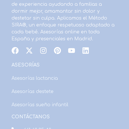
de experiencia ayudando a familias a
dormir mejor, amamantar sin dolor y
destetar sin culpa. Aplicamos el Método
SIRA®, un enfoque respetuoso adaptado a
cada bebé. Asesorías online en toda
España y presenciales en Madrid.
F
X
I
P
Y
L
a
-
n
i
o
i
c
t
s
n
u
n
ASESORÍAS
e
w
t
t
t
k
b
i
a
e
u
e
Asesorías lactancia
o
t
g
r
b
d
Asesorías destete
o
t
r
e
e
i
k
e
a
s
n
Asesorías sueño infantil
r
m
t
CONTÁCTANOS