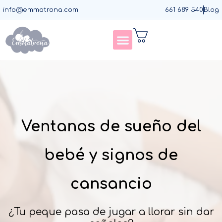
Ir
info@emmatrona.com
661 689 540
Blog
al
contenido
Asesorías de sueño
Asesorías de destete
Asesorías de lactancia
Agenda llamada
Ventanas de sueño del
bebé y signos de
cansancio
¿Tu peque pasa de jugar a llorar sin dar