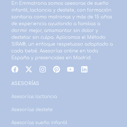
En Emmatrona somos asesoras de sueño
infantil, lactancia y destete, con formación
sanitaria como matronas y más de 15 años
de experiencia ayudando a familias a
dormir mejor, amamantar sin dolor y
destetar sin culpa. Aplicamos el Método
SIRA®, un enfoque respetuoso adaptado a
cada bebé. Asesorías online en toda
España y presenciales en Madrid.
F
X
I
P
Y
L
a
-
n
i
o
i
c
t
s
n
u
n
ASESORÍAS
e
w
t
t
t
k
b
i
a
e
u
e
Asesorías lactancia
o
t
g
r
b
d
Asesorías destete
o
t
r
e
e
i
k
e
a
s
n
Asesorías sueño infantil
r
m
t