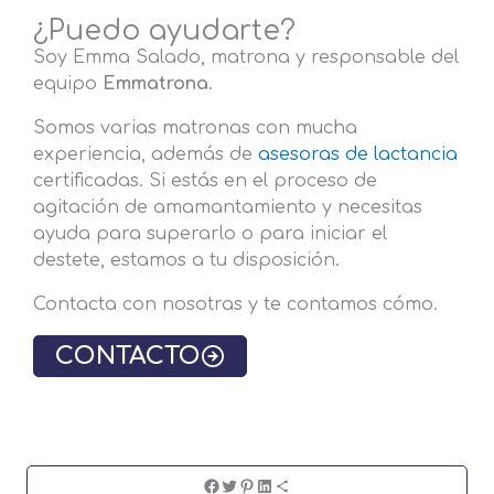
¿Puedo ayudarte?
Soy Emma Salado, matrona y responsable del
equipo
Emmatrona
.
Somos varias matronas con mucha
experiencia, además de
asesoras de lactancia
certificadas. Si estás en el proceso de
agitación de amamantamiento y necesitas
ayuda para superarlo o para iniciar el
destete, estamos a tu disposición.
Contacta con nosotras y te contamos cómo.
CONTACTO
Share
Share
Share
Share
Share