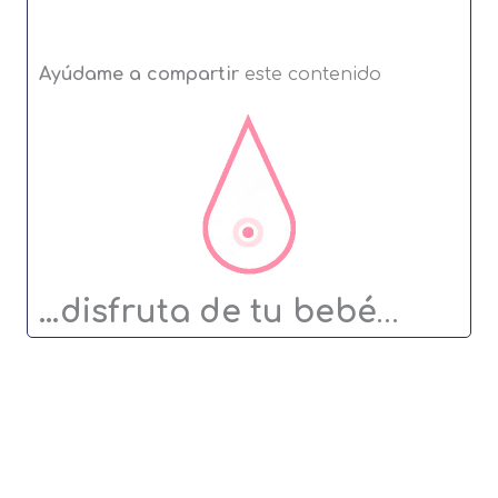
on
on
on
on
via
Facebook
Twitter
Pinterest
LinkedIn
Email
Ayúdame a compartir
este contenido
…disfruta de tu bebé
…