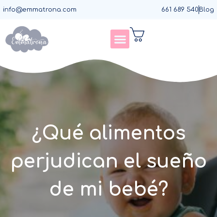
Ir
info@emmatrona.com
661 689 540
Blog
al
contenido
Asesorías de sueño
Asesorías de destete
Asesorías de lactancia
Agenda llamada
¿Qué alimentos
perjudican el sueño
de mi bebé?