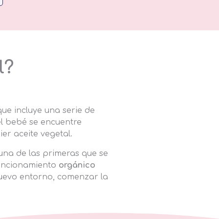
l?
ue incluye una serie de
el bebé se encuentre
ier aceite vegetal.
una de las primeras que se
 funcionamiento
or­gánico
nuevo en­torno, comenzar la