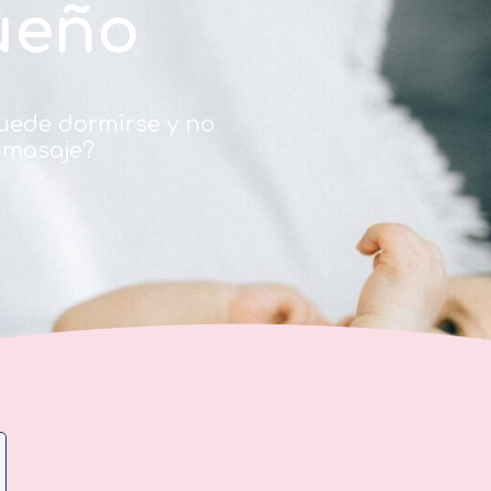
sueño
uede dormirse y no
 masaje?