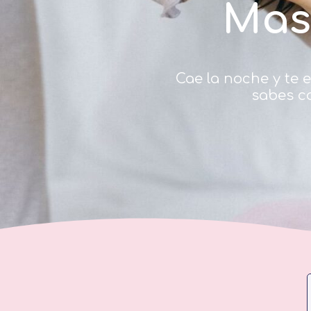
Masa
Cae la noche y te
sabes c