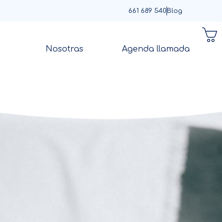
661 689 540
Blog
Nosotras
Agenda llamada