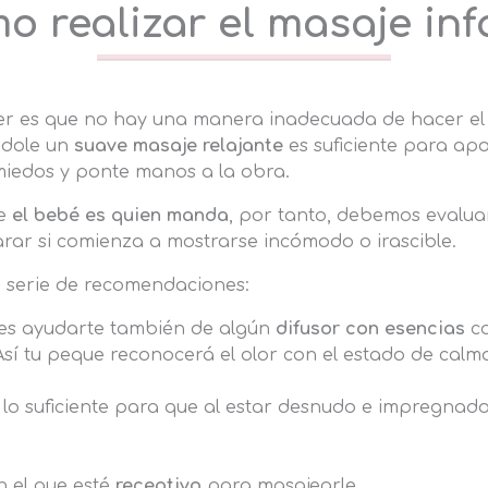
o realizar el masaje infa
r es que no hay una manera inadecuada de hacer el 
ndole un
suave masaje relajante
es suficiente para apo
 miedos y ponte manos a la obra.
ue
el bebé es quien manda
, por tanto, debemos evaluar
arar si comienza a mostrarse incómodo o irascible.
a serie de recomendaciones:
es ayudarte también de algún
difusor con esencias
ca
Así tu peque reconocerá el olor con el estado de calm
lo suficiente para que al estar desnudo e impregnado
 el que esté
receptivo
para masajearle.