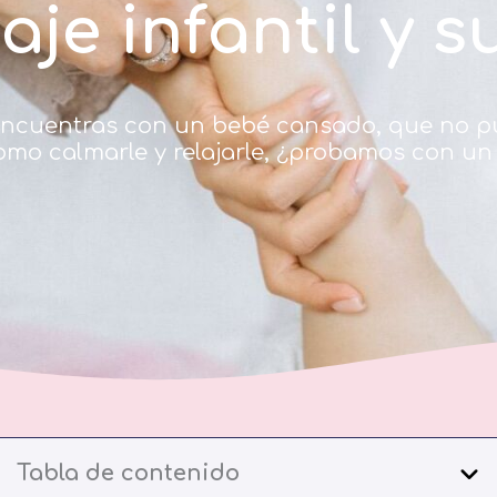
je infantil y 
 encuentras con un bebé cansado, que no p
omo calmarle y relajarle, ¿probamos con un
Tabla de contenido