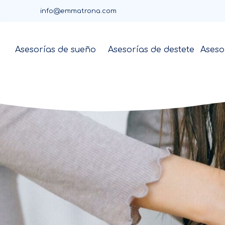
Ir
info@emmatrona.com
al
contenido
Asesorías de sueño
Asesorías de destete
Aseso