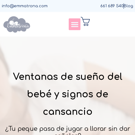
Ir
info@emmatrona.com
661 689 540
Blog
al
contenido
Asesorías de sueño
Asesorías de destete
Asesorías de lactancia
Agenda llamada
Ventanas de sueño del
bebé y signos de
cansancio
¿Tu peque pasa de jugar a llorar sin dar