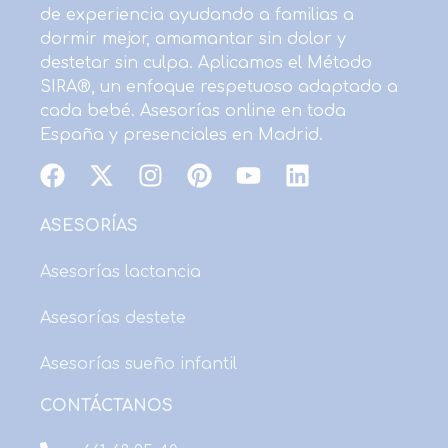
de experiencia ayudando a familias a
dormir mejor, amamantar sin dolor y
destetar sin culpa. Aplicamos el Método
SIRA®, un enfoque respetuoso adaptado a
cada bebé. Asesorías online en toda
España y presenciales en Madrid.
F
X
I
P
Y
L
a
-
n
i
o
i
c
t
s
n
u
n
ASESORÍAS
e
w
t
t
t
k
b
i
a
e
u
e
Asesorías lactancia
o
t
g
r
b
d
Asesorías destete
o
t
r
e
e
i
k
e
a
s
n
Asesorías sueño infantil
r
m
t
CONTÁCTANOS