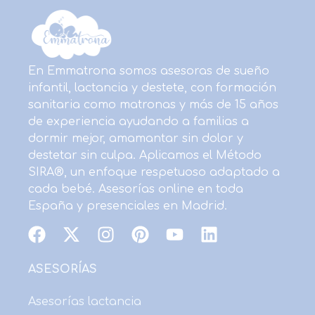
En Emmatrona somos asesoras de sueño
infantil, lactancia y destete, con formación
sanitaria como matronas y más de 15 años
de experiencia ayudando a familias a
dormir mejor, amamantar sin dolor y
destetar sin culpa. Aplicamos el Método
SIRA®, un enfoque respetuoso adaptado a
cada bebé. Asesorías online en toda
España y presenciales en Madrid.
F
X
I
P
Y
L
a
-
n
i
o
i
c
t
s
n
u
n
ASESORÍAS
e
w
t
t
t
k
b
i
a
e
u
e
Asesorías lactancia