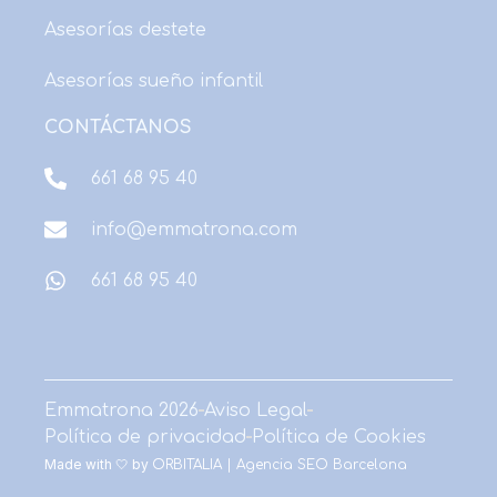
o
t
g
r
b
d
Asesorías destete
o
t
r
e
e
i
k
e
a
s
n
Asesorías sueño infantil
r
m
t
CONTÁCTANOS
661 68 95 40
info@emmatrona.com
661 68 95 40
Emmatrona 2026
Aviso Legal
Política de privacidad
Política de Cookies
Made with 🤍 by
ORBITALIA | Agencia SEO Barcelona