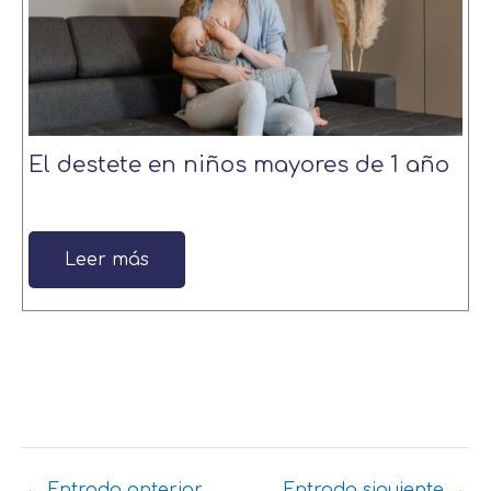
El destete en niños mayores de 1 año
Leer más
←
Entrada anterior
Entrada siguiente
→