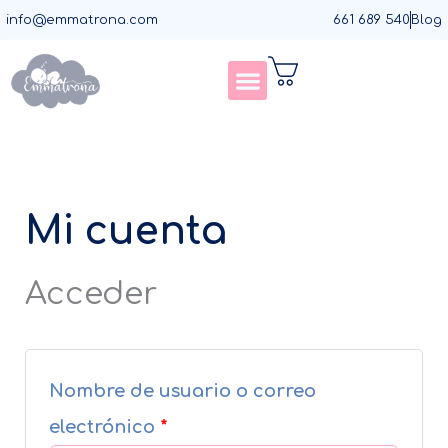
Ir
Obligatorio
Obligatorio
info@emmatrona.com
661 689 540
Blog
al
contenido
Mi cuenta
Acceder
Nombre de usuario o correo
electrónico
*