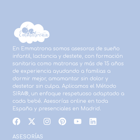
En Emmatrona somos asesoras de sueño
infantil, lactancia y destete, con formación
sanitaria como matronas y más de 15 años
de experiencia ayudando a familias a
dormir mejor, amamantar sin dolor y
destetar sin culpa. Aplicamos el Método
SIRA®, un enfoque respetuoso adaptado a
cada bebé. Asesorías online en toda
España y presenciales en Madrid.
F
X
I
P
Y
L
a
-
n
i
o
i
c
t
s
n
u
n
ASESORÍAS