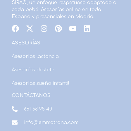
SIRA®, un enfoque respetuoso adaptado a
cada bebé. Asesorías online en toda
España y presenciales en Madrid.
F
X
I
P
Y
L
a
-
n
i
o
i
c
t
s
n
u
n
ASESORÍAS
e
w
t
t
t
k
b
i
a
e
u
e
Asesorías lactancia
o
t
g
r
b
d
Asesorías destete
o
t
r
e
e
i
k
e
a
s
n
Asesorías sueño infantil
r
m
t
CONTÁCTANOS
661 68 95 40
info@emmatrona.com